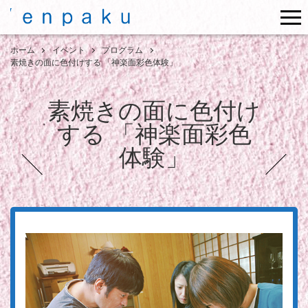
me
ホーム
イベント
プログラム
素焼きの面に色付けする 「神楽面彩色体験」
素焼きの面に色付け
する 「神楽面彩色
体験」