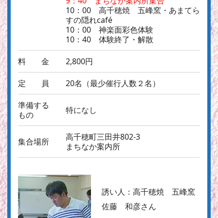
9：40 まちなか案内所集合
10：00 高千穂焼 五峰窯・あまてら
すの隠れcafé
10：00 神楽面彩色体験
10：40 体験終了・解散
料 金
2,800円
定 員
20名（最少催行人数２名）
準備する
特になし
もの
高千穂町三田井802-3
集合場所
まちなか案内所
誘い人：
高千穂焼 五峰窯
佐藤 和彦さん