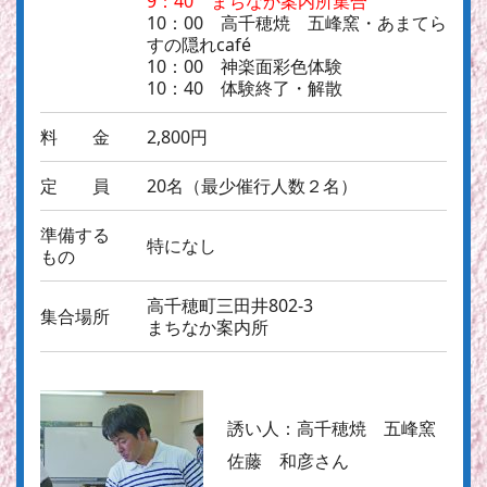
9：40 まちなか案内所集合
10：00 高千穂焼 五峰窯・あまてら
すの隠れcafé
10：00 神楽面彩色体験
10：40 体験終了・解散
料 金
2,800円
定 員
20名（最少催行人数２名）
準備する
特になし
もの
高千穂町三田井802-3
集合場所
まちなか案内所
誘い人：
高千穂焼 五峰窯
佐藤 和彦さん