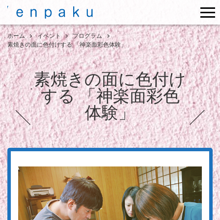
me
ホーム
イベント
プログラム
素焼きの面に色付けする 「神楽面彩色体験」
素焼きの面に色付け
する 「神楽面彩色
体験」