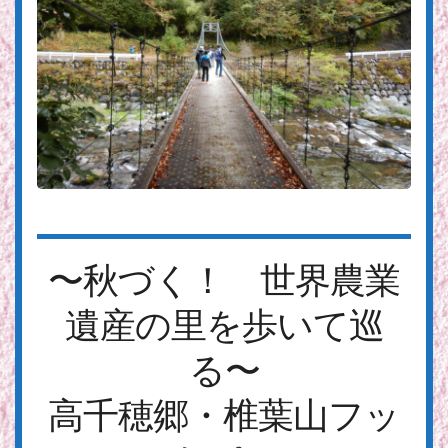
〜秋づく！ 世界農業
遺産の里を歩いて巡
る〜
高千穂郷・椎葉山フッ