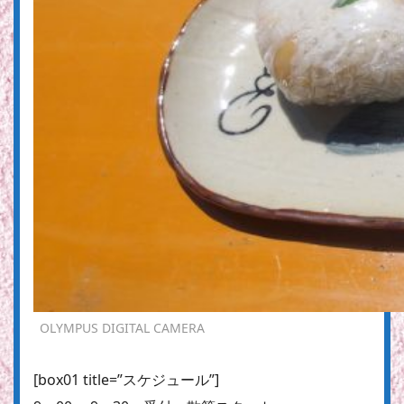
OLYMPUS DIGITAL CAMERA
[box01 title=”スケジュール”]