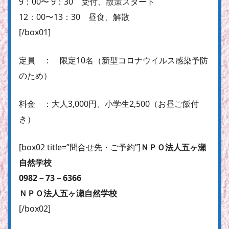
9：00〜 9：30 受付、散策スタート
12：00〜13：30 昼食、解散
[/box01]
定員 ： 限定10名（新型コロナウイルス感染予防
のため）
料金 ：大人3,000円、小学生2,500（お昼ご飯付
き）
[box02 title=”問合せ先・ご予約”]
ＮＰＯ法人五ヶ瀬
自然学校
0982－73－6366
ＮＰＯ法人五ヶ瀬自然学校
[/box02]