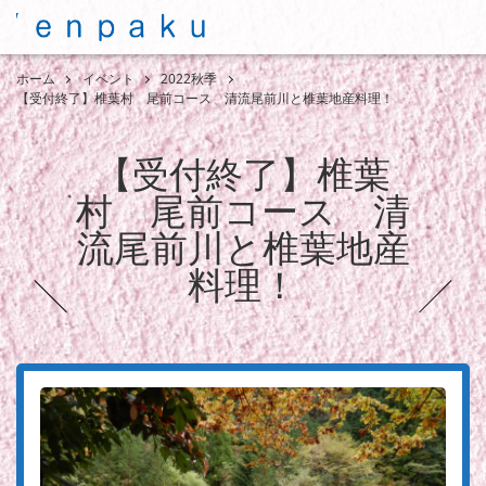
ホーム
イベント
2022秋季
【受付終了】椎葉村 尾前コース 清流尾前川と椎葉地産料理！
【受付終了】椎葉
村 尾前コース 清
流尾前川と椎葉地産
料理！