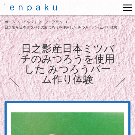
me
ホーム
イベント
プログラム
日之影産日本ミツバチのみつろうを使用した みつろうバーム作り体験
日之影産日本ミツバ
チのみつろうを使用
した みつろうバー
ム作り体験