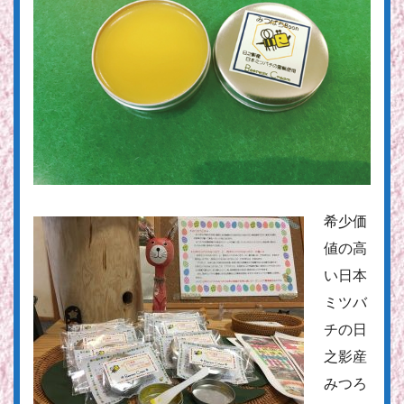
希少価
値の高
い日本
ミツバ
チの日
之影産
みつろ