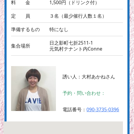
料 金
1,500円（ドリンク付）
定 員
３名（最少催行人数１名）
準備するもの
特になし
日之影町七折2511-1
集合場所
元気村テナント内Conne
誘い人：
大村あかねさん
予約・問い合わせ：
電話番号：
090-3735-0396