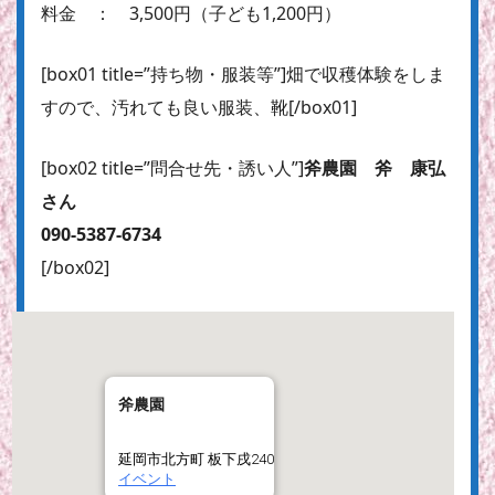
料金 ： 3,500円（子ども1,200円）
[box01 title=”持ち物・服装等”]畑で収穫体験をしま
すので、汚れても良い服装、靴[/box01]
[box02 title=”問合せ先・誘い人”]
斧農園 斧 康弘
さん
090-5387-6734
[/box02]
斧農園
延岡市北方町 板下戌240
イベント