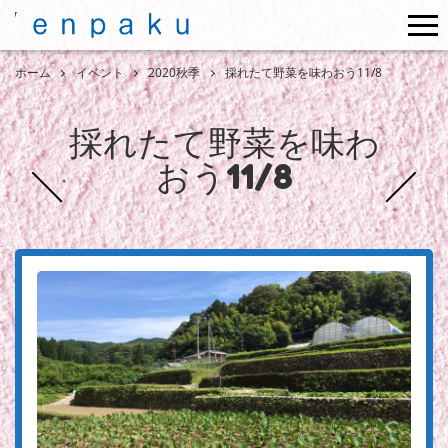
me
ホーム
イベント
2020秋季
採れたて野菜を味わおう11/8
採れたて野菜を味わ
おう11/8