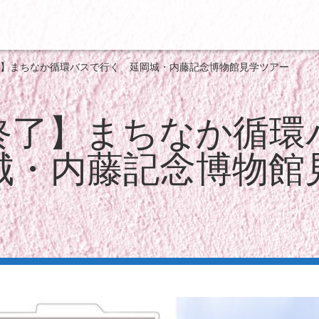
】まちなか循環バスで行く 延岡城・内藤記念博物館見学ツアー
終了】まちなか循環
城・内藤記念博物館