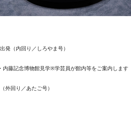
車・出発（内回り／しろやま号）
岡城・内藤記念博物館見学※学芸員が館内等をご案内します
乗車（外回り／あたご号）