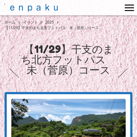
me
ホーム
イベント
2025
【11/29】干支のまち北方フットパス 未（菅原）コース
【11/29】干支のま
ち北方フットパス
未（菅原）コース