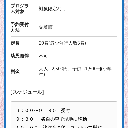
プログラ
対象限定なし
ム対象
予約受付
先着順
方法
定員
20名(最少催行人数5名)
幼児随伴
不可
大人…2,500円、子供…1,500円(小学
料金
生)
[スケジュール]
９：００〜９：３０　受付

９：３０　 各自の車で現地に移動

１０：００　諸注意の後、フットパス開始
