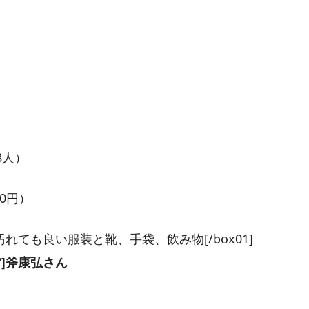
8人）
00円）
装等”]汚れても良い服装と靴、手袋、飲み物[/box01]
]
斧康弘さん