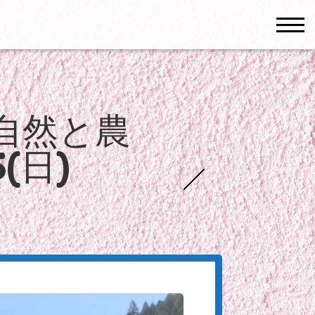
men
自然と農
(日)