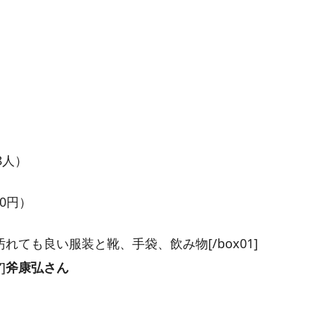
8人）
00円）
装等”]汚れても良い服装と靴、手袋、飲み物[/box01]
]
斧康弘さん