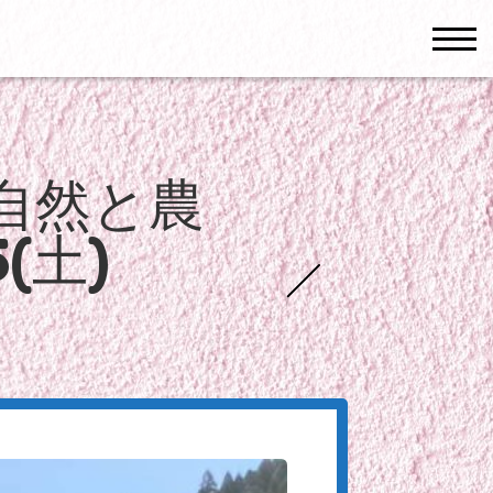
men
自然と農
(土)