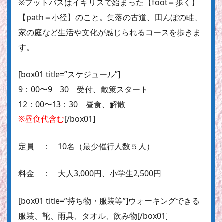
※フットパスはイギリスで始まった【foot＝歩く】
【path＝小径】のこと。集落の古道、田んぼの畦、
家の庭など生活や文化が感じられるコースを歩きま
す。
[box01 title=”スケジュール”]
9：00〜9：30 受付、散策スタート
12：00〜13：30 昼食、解散
※昼食代含む
[/box01]
定員 ： 10名（最少催行人数５人）
料金 ： 大人3,000円、小学生2,500円
[box01 title=”持ち物・服装等”]ウォーキングできる
服装、靴、雨具、タオル、飲み物[/box01]