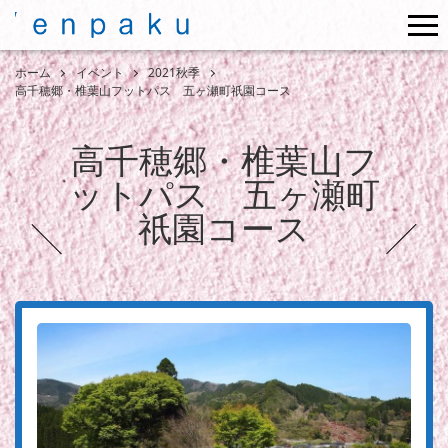
me
ホーム
イベント
2021秋季
高千穂郷・椎葉山フットパス 五ヶ瀬町祇園コース
高千穂郷・椎葉山フ
ットパス 五ヶ瀬町
祇園コース