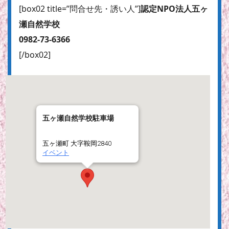
[box02 title=”問合せ先・誘い人”]
認定NPO法人五ヶ
瀬自然学校
0982-73-6366
[/box02]
五ヶ瀬自然学校駐車場
五ヶ瀬町 大字鞍岡2840
イベント