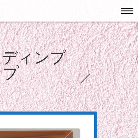
men
 ディンプ
ップ