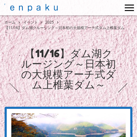
me
ホーム
イベント
2025
【11/16】ダム湖クルージング～日本初の大規模アーチ式ダム上椎葉ダム
～
【11/16】ダム湖ク
ルージング～日本初
の大規模アーチ式ダ
ム上椎葉ダム～