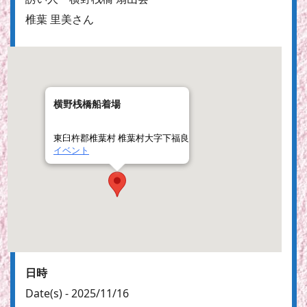
椎葉 里美さん
横野桟橋船着場
東臼杵郡椎葉村 椎葉村大字下福良
イベント
日時
Date(s) - 2025/11/16