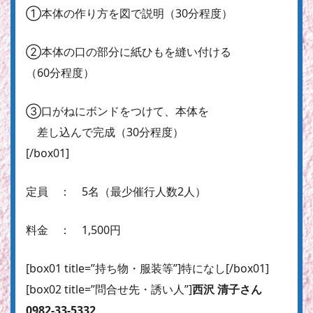
①本体の作り方を図で説明（30分程度）
②本体の口の部分に紙ひもを縫い付ける
（60分程度）
③口がねにボンドをつけて、本体を
差し込んで完成（30分程度）
[/box01]
定員 ： 5名（最少催行人数2人）
料金 ： 1,500円
[box01 title=”持ち物・服装等”]特になし[/box01]
[box02 title=”問合せ先・誘い人”]
西沢 清子さん
0982-33-5332