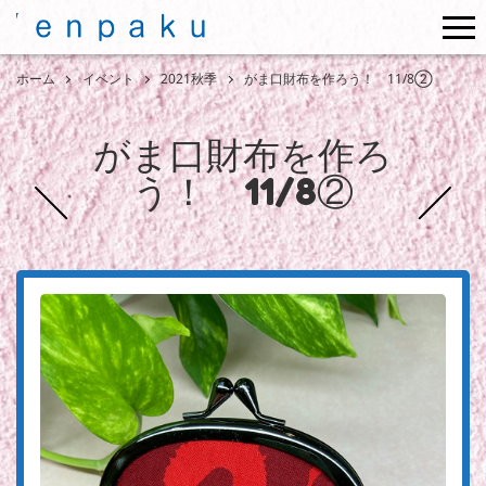
me
ホーム
イベント
2021秋季
がま口財布を作ろう！ 11/8②
がま口財布を作ろ
う！ 11/8②