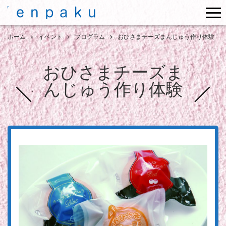
me
ホーム
イベント
プログラム
おひさまチーズまんじゅう作り体験
おひさまチーズま
んじゅう作り体験