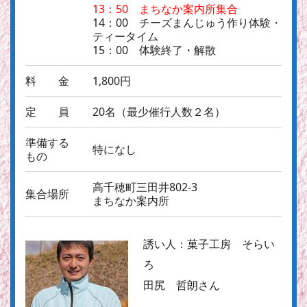
13：50 まちなか案内所集合
14：00 チーズまんじゅう作り体験・
ティータイム
15：00 体験終了・解散
料 金
1,800円
定 員
20名（最少催行人数２名）
準備する
特になし
もの
高千穂町三田井802-3
集合場所
まちなか案内所
誘い人：
菓子工房 そらい
ろ
田尻 哲朗さん