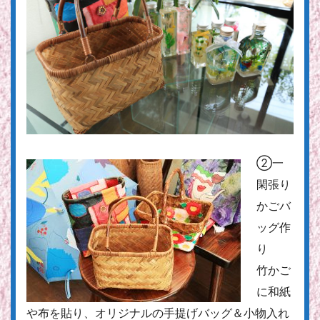
②一
閑張り
かごバ
ッグ作
り
竹かご
に和紙
や布を貼り、オリジナルの手提げバッグ＆小物入れ