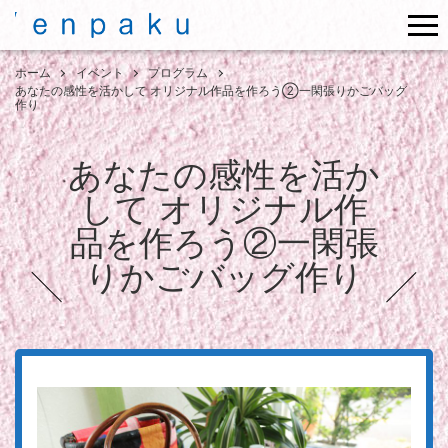
me
ホーム
イベント
プログラム
あなたの感性を活かして オリジナル作品を作ろう②一閑張りかごバッグ
作り
あなたの感性を活か
して オリジナル作
品を作ろう②一閑張
りかごバッグ作り