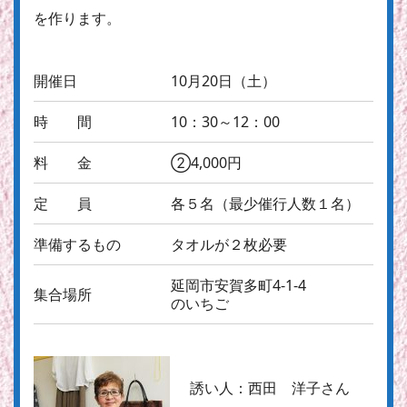
を作ります。
開催日
10月20日（土）
時 間
10：30～12：00
料 金
②4,000円
定 員
各５名（最少催行人数１名）
準備するもの
タオルが２枚必要
延岡市安賀多町4-1-4
集合場所
のいちご
誘い人：
西田 洋子さん