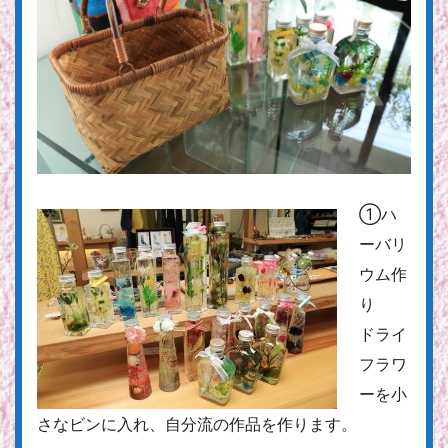
①ハ
ーバリ
ウム作
り
ドライ
フラワ
ーを小
さなビンに入れ、自分流の作品を作ります。