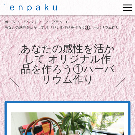
me
ホーム
イベント
プログラム
あなたの感性を活かして オリジナル作品を作ろう①ハーバリウム作り
あなたの感性を活か
して オリジナル作
品を作ろう①ハーバ
リウム作り