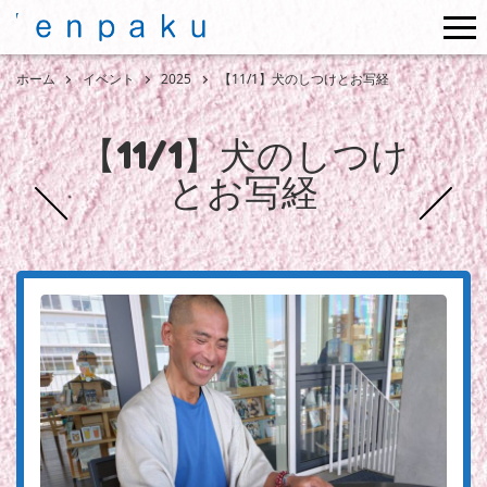
me
ホーム
イベント
2025
【11/1】犬のしつけとお写経
【11/1】犬のしつけ
とお写経