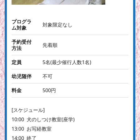
プログラ
対象限定なし
ム対象
予約受付
先着順
方法
定員
5名(最少催行人数1名)
幼児随伴
不可
料金
500円
[スケジュール]
10:00 犬のしつけ教室(座学)
13:00 お写経教室
14:00 終了