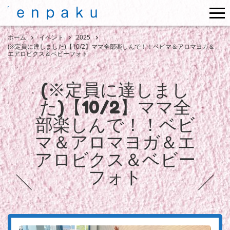
me
ホーム
イベント
2025
(※定員に達しました)【10/2】ママ全部楽しんで！！ベビマ＆アロマヨガ＆
エアロビクス＆ベビーフォト
(※定員に達しまし
た)【10/2】ママ全
部楽しんで！！ベビ
マ＆アロマヨガ＆エ
アロビクス＆ベビー
フォト