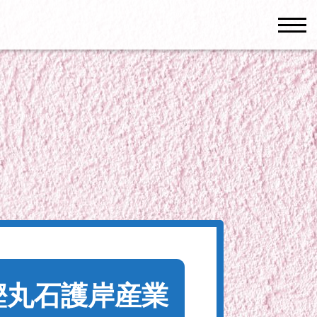
men
樫丸石護岸産業