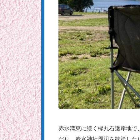
赤水湾東に続く樫丸石護岸地で
だり、赤水神社周辺を散策した