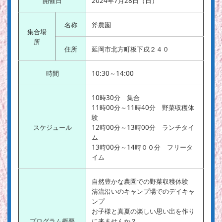
開催日
2024年7月28日（日）
名称
斧農園
集合場
所
住所
延岡市北方町板下戌２４０
時間
10:30～14:00
10時30分 集合
11時00分～11時40分 野菜収穫体
験
スケジュール
12時00分～13時00分 ランチタイ
ム
13時00分～14時００分 フリータ
イム
自然豊かな農園での野菜収穫体験
清流沿いのキャンプ場でのデイキャ
ンプ
お子様と真夏の楽しい思い出を作り
プログラム概要
に来ませんか？