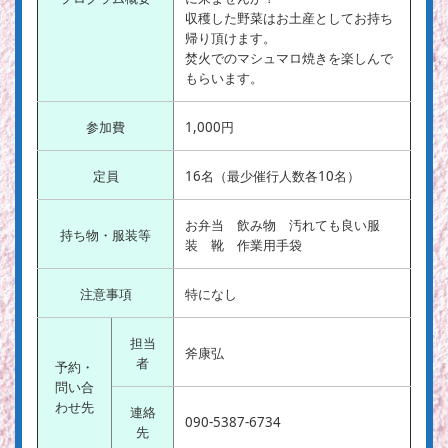
収穫した野菜はお土産としてお持ち
帰り頂けます。
焚火でのマシュマロ焼きを楽しんで
もらいます。
参加費
1,000円
定員
16名（最少催行人数各10名）
お弁当 飲み物 汚れても良い服
持ち物・服装等
装 靴 作業用手袋
注意事項
特になし
担当
斧康弘
者
予約・
問い合
わせ先
連絡
090-5387-6734
先