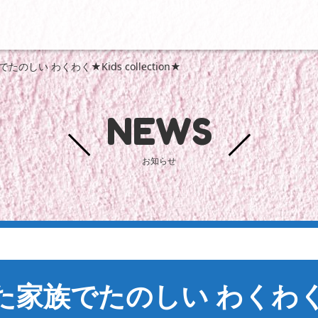
のしい わくわく★Kids collection★
NEWS
お知らせ
た家族でたのしい わくわく★