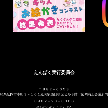
えんぱく実行委員会
〒８８２－００５３
崎県延岡市幸町３－１０１延岡駅西口街区ビル３階（延岡商工会議所内
０９８２－２０－０００８
© ひむかのくに えんぱく