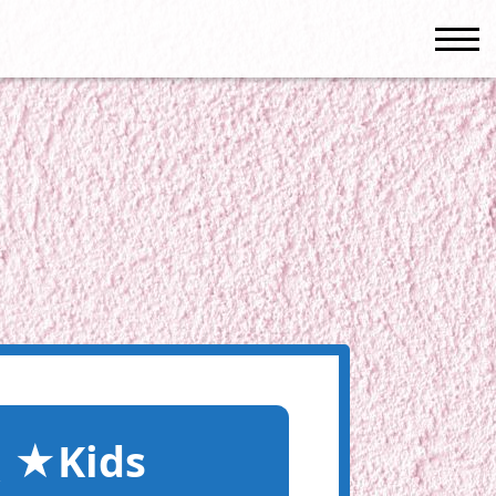
men
Kids