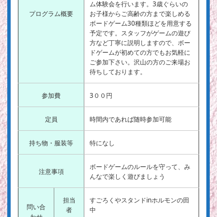
ム体験会を行います。3歳ぐらいの
プログラム概要
お子様からご高齢の方まで楽しめる
ボードゲーム30種類ほどを用意する
予定です。スタッフがゲームの遊び
方など丁寧に説明しますので、ボー
ドゲームが初めての方でもお気軽に
ご参加下さい。沢山の方のご来場お
待ちしております。
参加費
3００円
定員
時間内であれば随時参加可能
持ち物・服装等
特になし
ボードゲームのルールを守って、み
注意事項
んなで楽しく遊びましょう
担当
すごろくやスタンドinホルモンの田
問い合
者
中
わせ