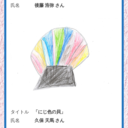
氏名
後藤 浩弥 さん
タイトル
「にじ色の貝」
氏名
久保 天馬 さん