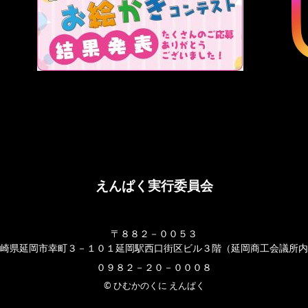
えんぱく実行委員会
〒８８２－００５３
崎県延岡市幸町３－１０１延岡駅西口街区ビル３階（延岡商工会議所内
０９８２－２０－０００８
© ひむかのくに えんぱく