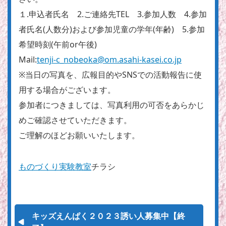
１.申込者氏名 2.ご連絡先TEL 3.参加人数 4.参加
者氏名(人数分)および参加児童の学年(年齢) 5.参加
希望時刻(午前or午後)
Mail:
tenji-c_nobeoka@om.asahi-kasei.co.jp
※当日の写真を、広報目的やSNSでの活動報告に使
用する場合がございます。
参加者につきましては、写真利用の可否をあらかじ
めご確認させていただきます。
ご理解のほどお願いいたします。
ものづくり実験教室
チラシ
キッズえんぱく２０２３誘い人募集中【終