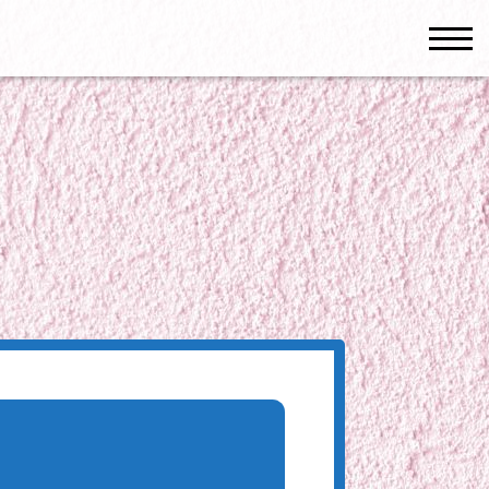
men
）