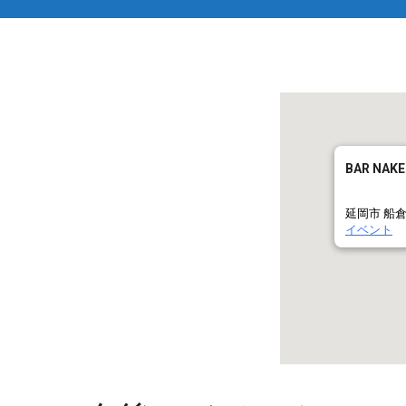
BAR NA
延岡市 船
イベント