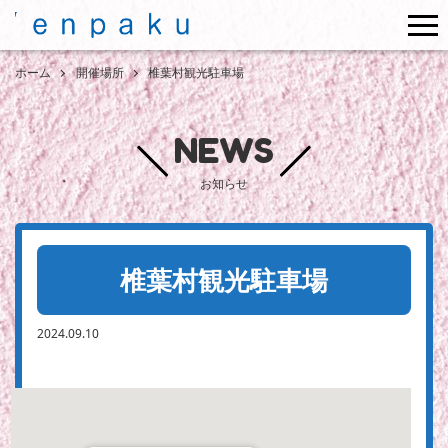
me
ホーム
開催場所
椎葉村観光駐車場
NEWS
お知らせ
椎葉村観光駐車場
2024.09.10