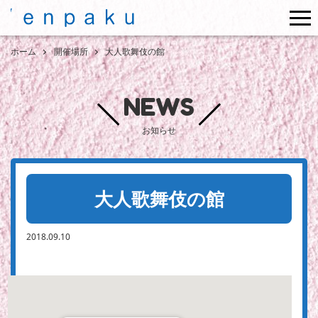
me
ホーム
開催場所
大人歌舞伎の館
NEWS
お知らせ
大人歌舞伎の館
2018.09.10