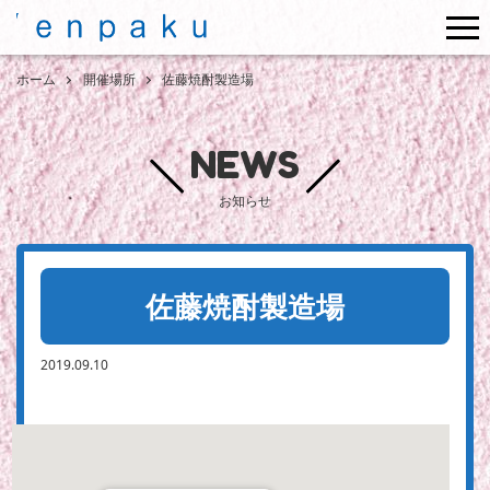
me
ホーム
開催場所
佐藤焼酎製造場
NEWS
お知らせ
佐藤焼酎製造場
2019.09.10