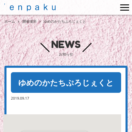
me
ホーム
開催場所
ゆめのかたちぷろじぇくと
NEWS
お知らせ
ゆめのかたちぷろじぇくと
2019.09.17