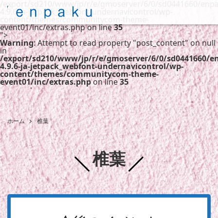
/export/sd210/www/jp/r/e/gmoserver/6/0/sd0441660/enpa
4.9.6-ja-jetpack_webfont-undernavicontrol/wp-
content/themes/communitycom-theme-
event01/inc/extras.php on line
35
">
Warning
: Attempt to read property "post_content" on null
in
/export/sd210/www/jp/r/e/gmoserver/6/0/sd0441660/e
4.9.6-ja-jetpack_webfont-undernavicontrol/wp-
content/themes/communitycom-theme-
event01/inc/extras.php
on line
35
ホーム
椎葉
椎葉