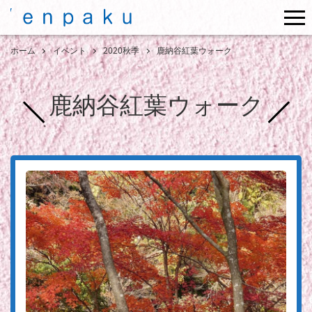
me
ホーム
イベント
2020秋季
鹿納谷紅葉ウォーク
鹿納谷紅葉ウォーク