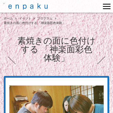
me
ホーム
イベント
プログラム
素焼きの面に色付けする 「神楽面彩色体験」
素焼きの面に色付け
する 「神楽面彩色
体験」