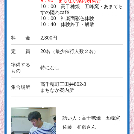
9：40 まちなか案内所集合
10：00 高千穂焼 五峰窯・あまてら
すの隠れcafé
10：00 神楽面彩色体験
10：40 体験終了・解散
料 金
2,800円
定 員
20名（最少催行人数２名）
準備する
特になし
もの
高千穂町三田井802-3
集合場所
まちなか案内所
誘い人：
高千穂焼 五峰窯
佐藤 和彦さん