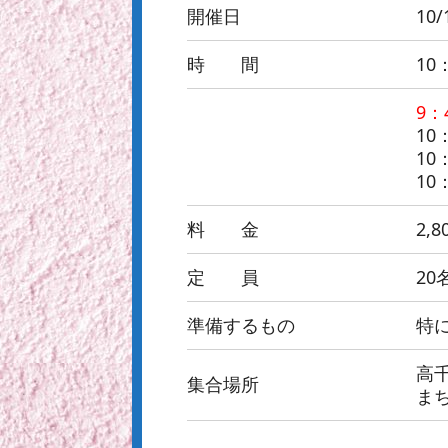
開催日
10
時 間
10
9
10
10
10
料 金
2,8
定 員
2
準備するもの
特
高千
集合場所
ま