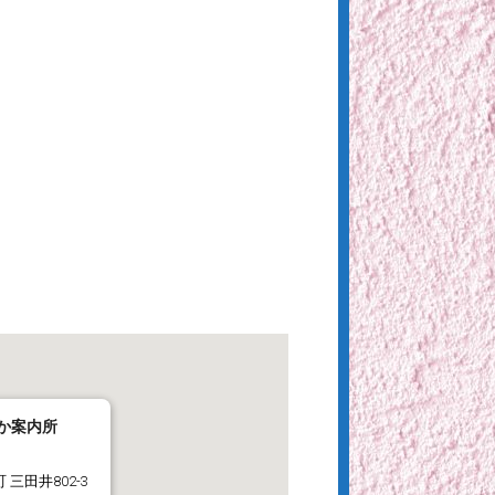
か案内所
 三田井802-3