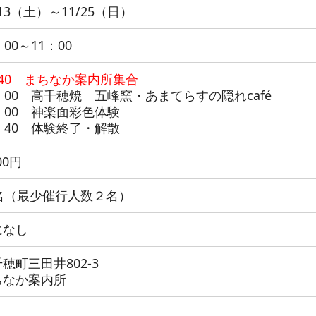
/13（土）～11/25（日）
：00～11：00
：40 まちなか案内所集合
：00 高千穂焼 五峰窯・あまてらすの隠れcafé
：00 神楽面彩色体験
：40 体験終了・解散
00円
0名（最少催行人数２名）
になし
穂町三田井802-3
ちなか案内所