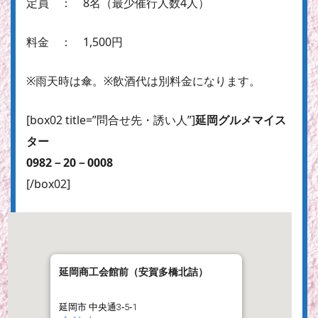
定員 ： 8名（最少催行人数4人）
料金 ： 1,500円
※雨天時は傘。※飲酒代は別料金になります。
[box02 title=”問合せ先・誘い人”]
延岡グルメマイス
ター
0982－20－0008
[/box02]
延岡商工会館前（安賀多橋北詰）
延岡市 中央通3‐5‐1