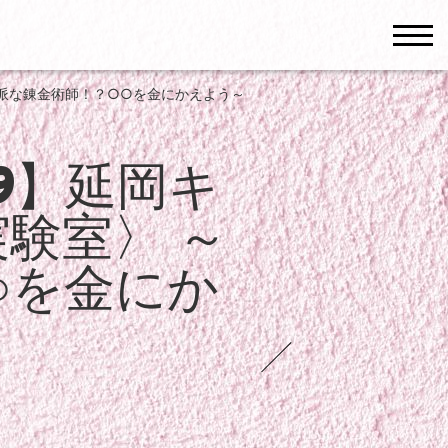
men
も立派な錬金術師！？○○を金にかえよう～
29】延岡キ
験室〉 ～
○を金にか