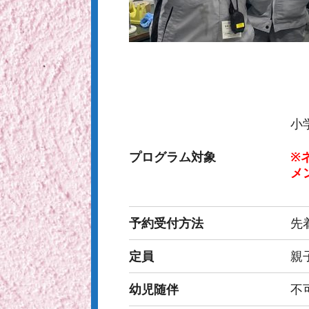
小
プログラム対象
※
メ
予約受付方法
先
定員
親
幼児随伴
不