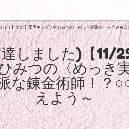
ました)【11/29】延岡キッズラボ ひみつの〈めっき実験室〉 ～きみ
達しました)【11/
 ひみつの〈めっき実
派な錬金術師！？○
えよう～