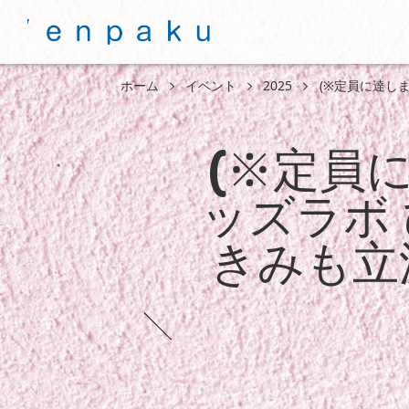
ホーム
イベント
2025
(※定員に達し
(※定員に
ッズラボ
きみも立