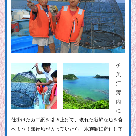
須
美
江
湾
内
に
仕掛けたカゴ網を引き上げて、獲れた新鮮な魚を食
べよう！熱帯魚が入っていたら、水族館に寄付して