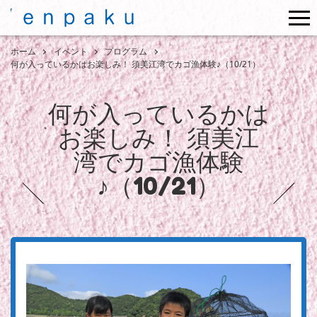
me
ホーム
イベント
プログラム
何が入っているかはお楽しみ！ 須美江湾でカゴ漁体験♪（10/21）
何が入っているかは
お楽しみ！ 須美江
湾でカゴ漁体験
♪（10/21）