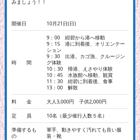
みましょう！！
開催日
10月21日(日)
9：00 紺碧から港へ移動
9：15 港に到着後、オリエンテー
ション
9：30 出港。カゴ漁、クルージン
時 間
グ体験
10：30 帰港、えさやり体験
10：45 水族館へ移動、観賞
11：30 紺碧に到着後、食事
13：00 解散
料 金
大人3,000円 子供2,000円
定 員
10名（最少催行人数５名）
準備するも
軍手、動きやすく汚れても良い服
の
装・靴