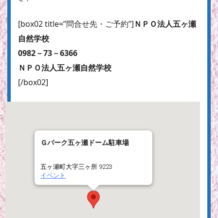
[box02 title=”問合せ先・ご予約”]
ＮＰＯ法人五ヶ瀬
自然学校
0982－73－6366
ＮＰＯ法人五ヶ瀬自然学校
[/box02]
Ｇパーク五ヶ瀬ドーム駐車場
五ヶ瀬町大字三ヶ所 9223
イベント