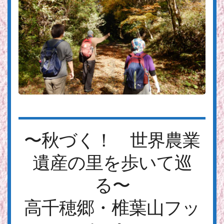
〜秋づく！ 世界農業
遺産の里を歩いて巡
る〜
高千穂郷・椎葉山フッ