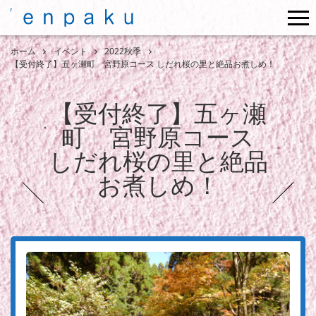
me
ホーム
イベント
2022秋季
【受付終了】五ヶ瀬町 宮野原コース しだれ桜の里と絶品お煮しめ！
【受付終了】五ヶ瀬
町 宮野原コース
しだれ桜の里と絶品
お煮しめ！