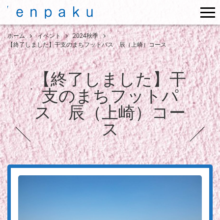
me
ホーム
イベント
2024秋季
【終了しました】干支のまちフットパス 辰（上崎）コース
【終了しました】干
支のまちフットパ
ス 辰（上崎）コー
ス