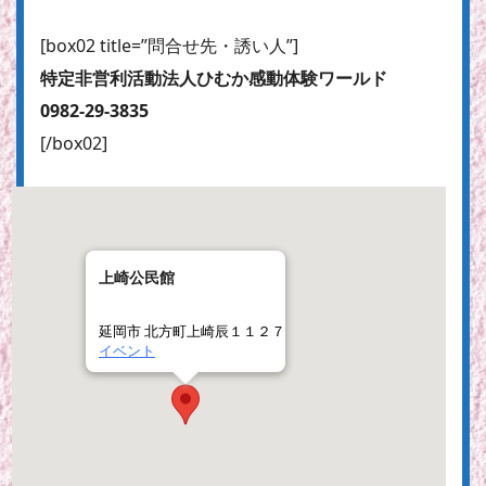
[box02 title=”問合せ先・誘い人”]
特定非営利活動法人ひむか感動体験ワールド
0982-29-3835
[/box02]
上崎公民館
延岡市 北方町上崎辰１１２７
イベント