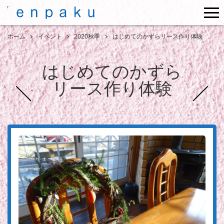
me
ホーム
イベント
2020秋季
はじめてのかずらリース作り体験
はじめてのかずら
リース作り体験