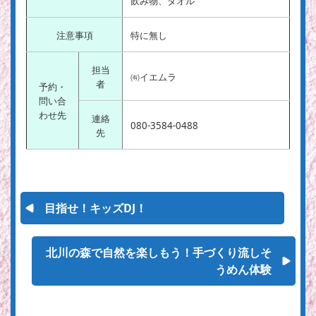
飲み物、タオル
注意事項
特に無し
担当
㈲イエムラ
者
予約・
問い合
わせ先
連絡
080-3584-0488
先
目指せ！キッズDJ！
北川の森で自然を楽しもう！手づくり流しそ
うめん体験