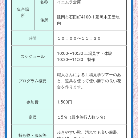
名称
イエムラ倉庫
集合場
所
延岡市石田町4100-1 延岡木工団地
住所
内
時間
１０：００〜１１：３０
10:00〜10:30 工場見学・体験
スケジュール
10:30〜11:30 製作
職人さんによる工場見学ツアーのあ
プログラム概要
と、道具を使って使い勝手の良い花
台を作ります。
参加費
1,500円
定員
１5名（最少催行人数５名）
歩きやすい靴、汚れても良い服装、
持ち物・服装等