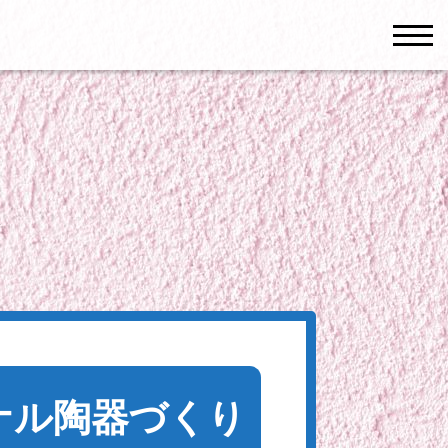
men
ナル陶器づくり