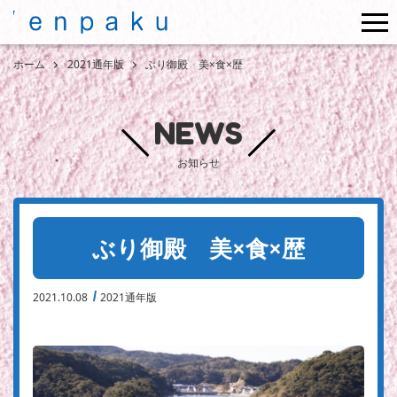
me
ホーム
2021通年版
ぶり御殿 美×食×歴
NEWS
お知らせ
ぶり御殿 美×食×歴
2021.10.08
2021通年版