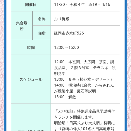
開催日
11/20・ 令和４年 3/19・ 4/16
名称
ぶり御殿
集合場
所
住所
延岡市赤水町526
時間
12:00～15:00
12:00 本玄関、大広間、茶室、調
度品室、 ２階３号室、テラス席、説
明見学
スケジュール
13:00 食事（松花堂＋デザート）
14:00 明治時代台代、からみれん
が燻製小屋、庭石等説明
15:00 解散
「ぶり御殿」特別調度品見学説明付
きランチを開催します。
明治期「日高式ぶり大式網」発明に
より宮崎の偉人101名の日高亀市翁