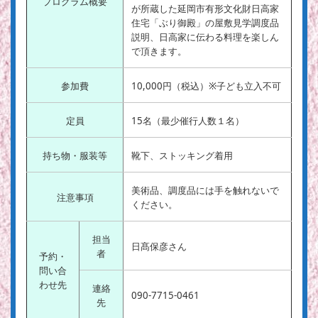
プログラム概要
が所蔵した延岡市有形文化財日高家
住宅「ぶり御殿」の屋敷見学調度品
説明、日高家に伝わる料理を楽しん
で頂きます。
参加費
10,000円（税込）※子ども立入不可
定員
15名（最少催行人数１名）
持ち物・服装等
靴下、ストッキング着用
美術品、調度品には手を触れないで
注意事項
ください。
担当
日髙保彦さん
者
予約・
問い合
わせ先
連絡
090-7715-0461
先