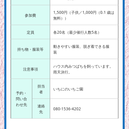
1,500円（子供／1,000円（0.1 歳は
参加費
無料））
定員
各20名（最少催行人数5名）
動きやすい服装、脱ぎ着できる服
持ち物・服装等
装
ハウス内みつばちを飼っています。
注意事項
雨天決行。
担当
いちにのいちご園
者
予約・
問い合
わせ先
連絡
080-1536-4202
先