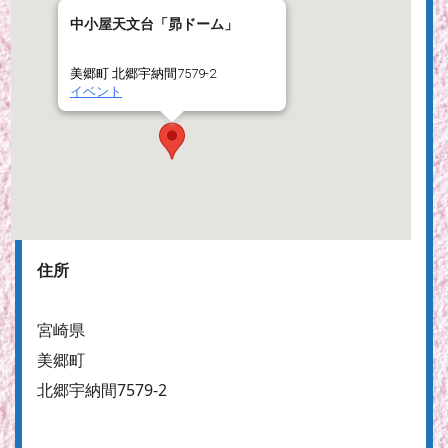
中小屋天文台「昴ドーム」
美郷町 北郷宇納間7579-2
イベント
住所
宮崎県
美郷町
北郷宇納間7579-2