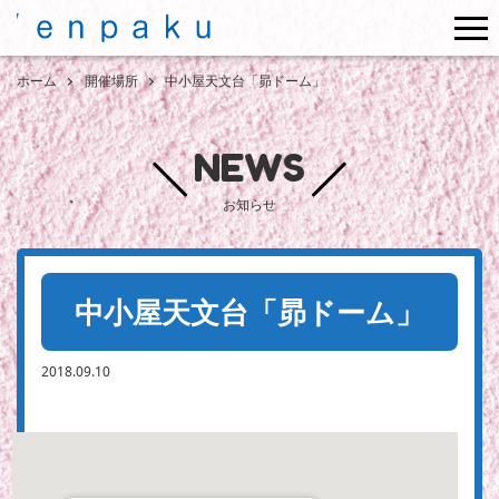
me
ホーム
開催場所
中小屋天文台「昴ドーム」
NEWS
お知らせ
中小屋天文台「昴ドーム」
2018.09.10