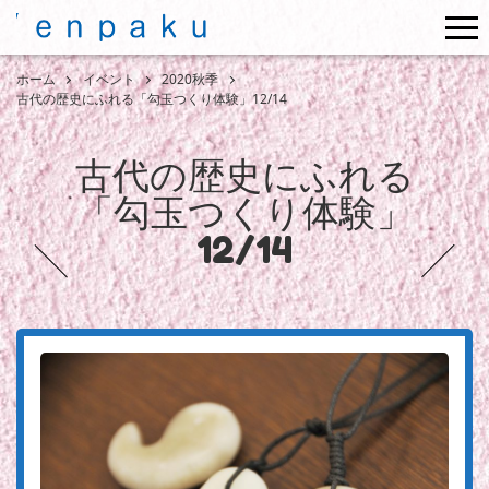
me
ホーム
イベント
2020秋季
古代の歴史にふれる「勾玉つくり体験」12/14
古代の歴史にふれる
「勾玉つくり体験」
12/14