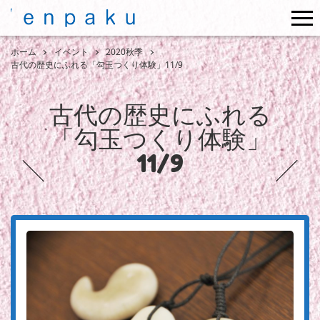
me
ホーム
イベント
2020秋季
古代の歴史にふれる「勾玉つくり体験」11/9
古代の歴史にふれる
「勾玉つくり体験」
11/9