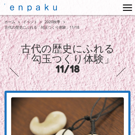
me
ホーム
イベント
2020秋季
古代の歴史にふれる「勾玉つくり体験」11/18
古代の歴史にふれる
「勾玉つくり体験」
11/18