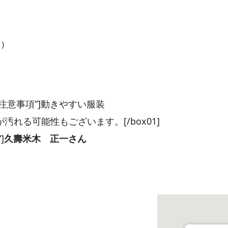
名）
装等・注意事項”]動きやすい服装
れる可能性もございます。[/box01]
]
久壽米木 正一さん