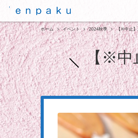
ホーム
イベント
2024秋季
【※中止】
【※中