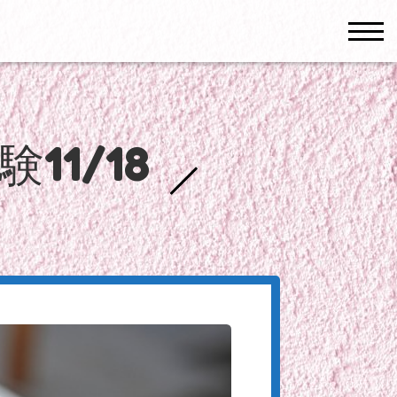
men
1/18