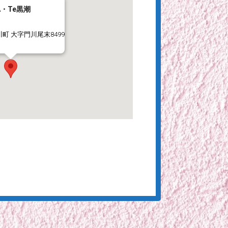
・Te黒潮
町 大字門川尾末8499