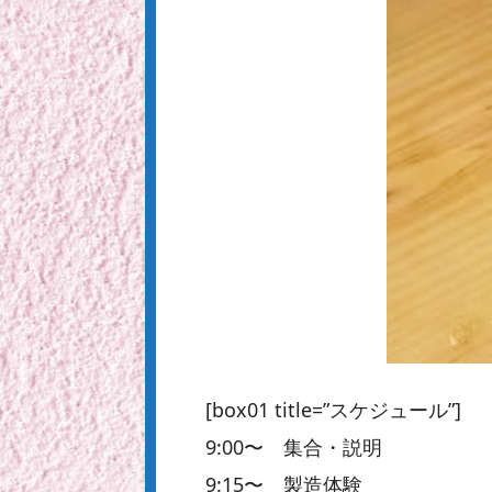
[box01 title=”スケジュール”]
9:00〜 集合・説明
9:15〜 製造体験