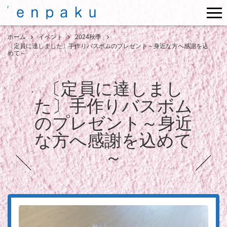
me
ホーム
イベント
2024秋季
〔定員に達しました〕手作りバスボムのプレゼント～身近な方へ感謝を込
めて～
〔定員に達しまし
た〕手作りバスボム
のプレゼント～身近
な方へ感謝を込めて
～